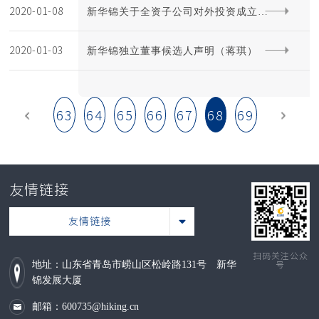
2020-01-08
及再次质押的公告
新华锦关于全资子公司对外投资成立合
2020-01-03
资公司完成工商登记的公告
新华锦独立董事候选人声明（蒋琪）
63
64
65
66
67
68
69
友情链接
友情链接
扫码关注公众
地址：山东省青岛市崂山区松岭路131号 新华
号
锦发展大厦
邮箱：600735@hiking.cn