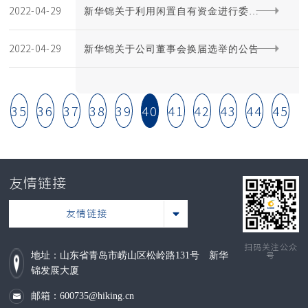
2022-04-29
新华锦关于利用闲置自有资金进行委托
2022-04-29
理财的公告
新华锦关于公司董事会换届选举的公告
35
36
37
38
39
40
41
42
43
44
45
友情链接
友情链接
扫码关注公众
地址：山东省青岛市崂山区松岭路131号 新华
号
锦发展大厦
邮箱：600735@hiking.cn