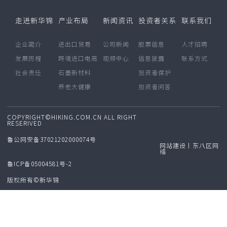
走进新华锦
产业布局
新闻资讯
投资者关系
联系我们
企业简介
进出口贸易
公司新闻
股票信息
人才招聘
发展历程
跨境进口电商
视频中心
信息披露
联系方式
社会责任
石墨新材料
投资者保护
养老大健康
投资者问答
COPYRIGHT©HIKING.COM.CN ALL RIGHT
RESERIVED
鲁公网安备37021202000074号
网站建设丨东八区网
络
鲁ICP备05004581号-2
版权所有©新华锦