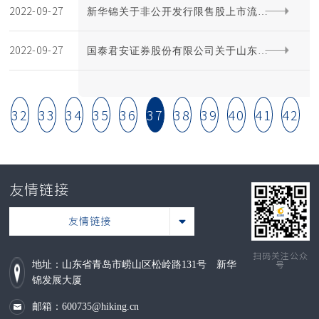
2022-09-27
及再次质押的公告
新华锦关于非公开发行限售股上市流通
2022-09-27
的公告
国泰君安证券股份有限公司关于山东新
华锦国际股份有限公司非公开发行限售
32
33
34
35
36
37
38
39
40
41
42
股上市流通的核查意见
友情链接
友情链接
扫码关注公众
地址：山东省青岛市崂山区松岭路131号 新华
号
锦发展大厦
邮箱：600735@hiking.cn