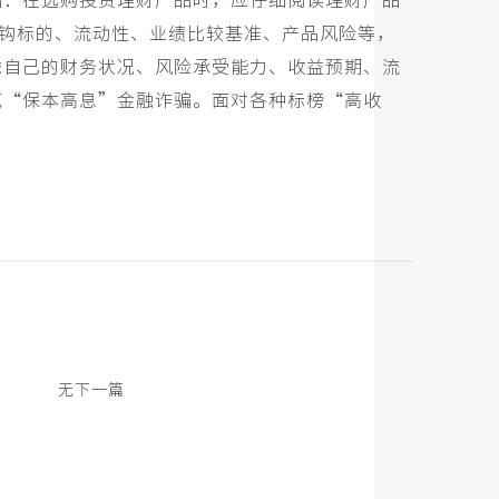
品：在选购投资理财产品时，应仔细阅读理财产品
钩标的、流动性、业绩比较基准、产品风险等，
虑自己的财务状况、风险承受能力、收益预期、流
范
“
保本高息
”
金融诈骗。面对各种标榜
“
高收
无下一篇