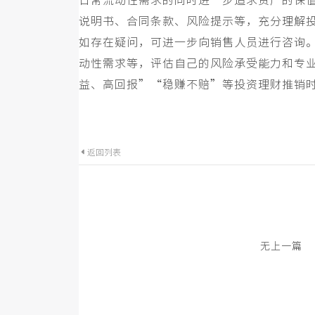
日常流动性需求的同时进一步追求资产的保
说明书、合同条款、风险提示等，充分理解
如存在疑问，可进一步向销售人员进行咨询
动性需求等，评估自己的风险承受能力和专业
益、高回报
”“
稳赚不赔
”
等投资理财推销
返回列表
无上一篇