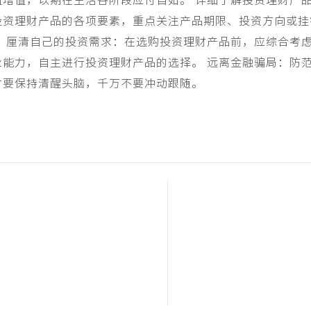
值增值，以期在生活各阶段应付自如。 详细了解投资理财产
投资理财产品的各项要素，重点关注产品期限、投资方向或挂
。 厘清自己的投资需求：在选购投资理财产品前，应综合考
能力，自主进行投资理财产品的选择。 远离金融骗局：防
时要保持清醒头脑，千万不要冲动跟随。